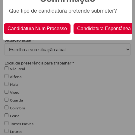
Qualidade / Ambiente
Que tipo de candidatura pretende submeter?
Receção
Recursos Humanos
Candidatura Num Processo
Candidatura Espontânea
Armazém
Situação atual *
Local de preferência para trabalhar *
Vila Real
Alfena
Maia
Viseu
Guarda
Coimbra
Leiria
Torres Novas
Loures