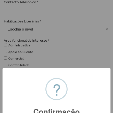
Contacto Telefónico *
Habilitações Literárias *
Área funcional de interesse *
Administrativa
Apoio ao Cliente
Comercial
Contabilidade
Controlo Gestão
Financeiro
?
Informática
Manutenção
Marketing e Comunicação
Distribuição
Confirmação
Operações